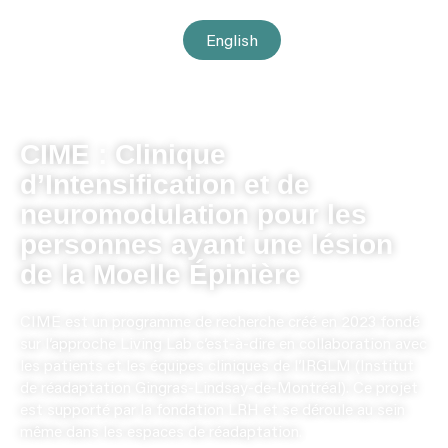
English
CIME : Clinique
d’Intensification et de
neuromodulation pour les
personnes ayant une lésion
de la Moelle Épinière
CIME est un programme de recherche créé en 2023 fondé
sur l’approche Living Lab c’est-à-dire en collaboration avec
les patients et les équipes cliniques de l’IRGLM (Institut
de réadaptation Gingras-Lindsay-de-Montréal). Ce projet
est supporté par la fondation LRH et se déroule au sein
même dans les espaces de réadaptation.