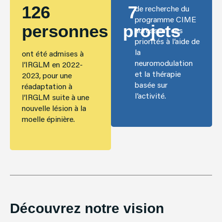
126
7
de recherche du
programme CIME
personnes
projets
adressent ces
priorités à l’aide de
la
ont été admises à
neuromodulation
l’IRGLM en 2022-
et la thérapie
2023, pour une
basée sur
réadaptation à
l’activité.
l’IRGLM suite à une
nouvelle lésion à la
moelle épinière.
Découvrez notre vision