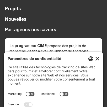
Projets
Nouvelles
Partageons nos savoirs
Le
programme CIME
propose des projets de
recherche visant à évaluer l’impact de thérapies
innovantes combinant les meilleures pratiques
cliniques en réadaptation à la neuromodulation,
c’est-à-dire des stimulations électriques ou
magnétiques appliquées aux nerfs, au cerveau ou à la
moelle épinière pour modifier l’activité du système
nerveux.
L’équipe de recherche est composée de chercheurs,
étudiants, cliniciens et patients partenaires et réunit
des expertises cliniques, en neuromodulation, et en